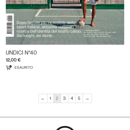
UNDICI N°40
12,00
€
ESAURITO
←
1
2
3
4
5
→