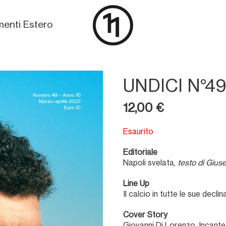
enti Estero
UNDICI N°4
12,00
€
Esaurito
Editoriale
Napoli svelata,
testo di Gius
Line Up
Il calcio in tutte le sue declin
Cover Story
Giovanni Di Lorenzo, Incan