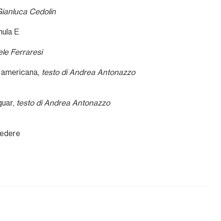
Gianluca Cedolin
mula E
ele Ferraresi
 americana,
testo di Andrea Antonazzo
guar,
testo di Andrea Antonazzo
sedere