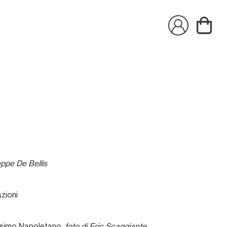
9
eppe De Bellis
azioni
tesimo Napoletano
,
foto di Eric Scaggiante