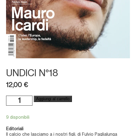
UNDICI N°18
12,00
€
Undici
Aggiungi al carrello
n°18
quantità
9 disponibili
Editoriali
Il calcio che lasciamo a i nostri figli, di Fulvio Paglialunga