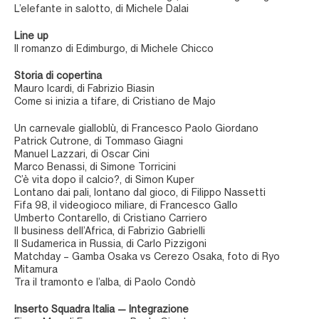
L’elefante in salotto, di Michele Dalai
Line up
Il romanzo di Edimburgo, di Michele Chicco
Storia di copertina
Mauro Icardi, di Fabrizio Biasin
Come si inizia a tifare, di Cristiano de Majo
Un carnevale gialloblù, di Francesco Paolo Giordano
Patrick Cutrone, di Tommaso Giagni
Manuel Lazzari, di Oscar Cini
Marco Benassi, di Simone Torricini
C’è vita dopo il calcio?, di Simon Kuper
Lontano dai pali, lontano dal gioco, di Filippo Nassetti
Fifa 98, il videogioco miliare, di Francesco Gallo
Umberto Contarello, di Cristiano Carriero
Il business dell’Africa, di Fabrizio Gabrielli
Il Sudamerica in Russia, di Carlo Pizzigoni
Matchday – Gamba Osaka vs Cerezo Osaka, foto di Ryo
Mitamura
Tra il tramonto e l’alba, di Paolo Condò
Inserto Squadra Italia — Integrazione