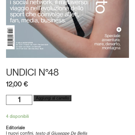
UNDICI N°48
12,00
€
Undici
Aggiungi al carrello
n°48
quantità
4 disponibili
Editoriale
I nuovi confini,
testo di Giuseppe De Bellis