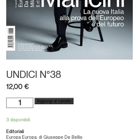
UNDICI N°38
12,00
€
Undici
Aggiungi al carrello
n°38
quantità
3 disponibili
Edito
riali
Europa Europa, di Giuseppe De Bellis