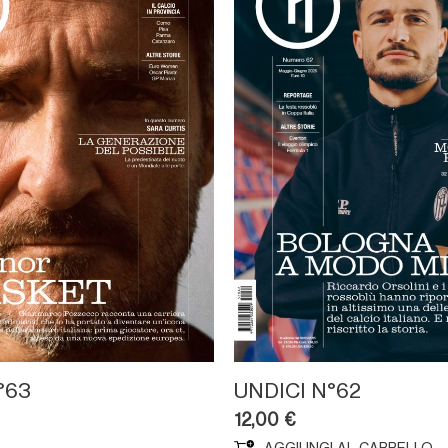
°63
UNDICI N°62
12,00
€