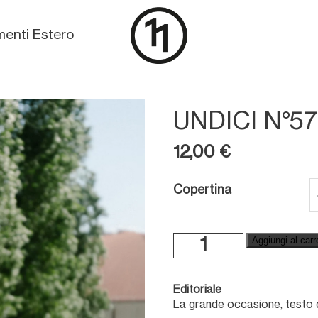
enti Estero
UNDICI N°57
12,00
€
Copertina
Undici
Aggiungi al carr
n°57
quantità
Editoriale
La grande occasione, testo d