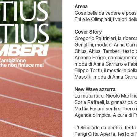
Arena
Cose belle da vedere e pos
Eni e le Olimpiadi, i valori del
Cover Story
Gregorio Paltrinieri, la rice
Genghini, moda di Anna Carra
Citius, Altius, Tamberi, test
Arianna Errigo, cambiamento 
moda di Anna Carraro e Fabi
Filippo Tortu, il mestiere de
Masotti, moda di Anna Carrar
New Wave azzurra
La maturità di Nicolò Martine
Sofia Raffaeli, la ginnastica
Mattia Furlani, sentirsi liber
Agenda olimpica, A cura di F
L’Olimpiade da dentro, testo
Parigi Città Aperta, testo d