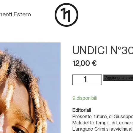
enti Estero
UNDICI N°3
12,00
€
Undici
Aggiungi al carr
n°30
quantità
9 disponibili
Editoriali
Presente, futuro, di Giuseppe
Maledetto tempo, di Leonar
L’uragano Crimi si avvicina al